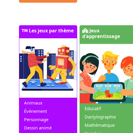
Les jeux par thème
Jeux
d'apprentissage
Animaux
Educatif
Évènement
Dactylographie
Personnage
Mathématique
Dessin animé