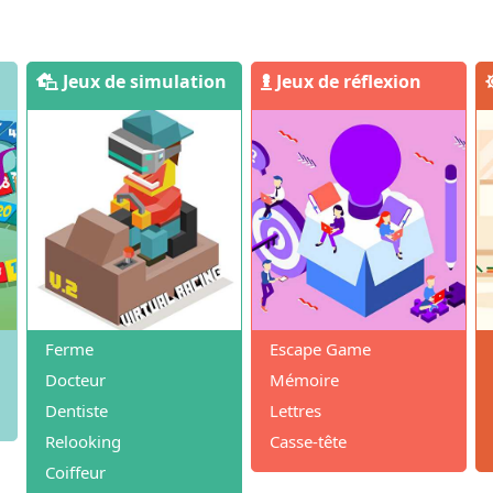
Jeux de simulation
Jeux de réflexion
Ferme
Escape Game
Docteur
Mémoire
Dentiste
Lettres
Relooking
Casse-tête
Coiffeur