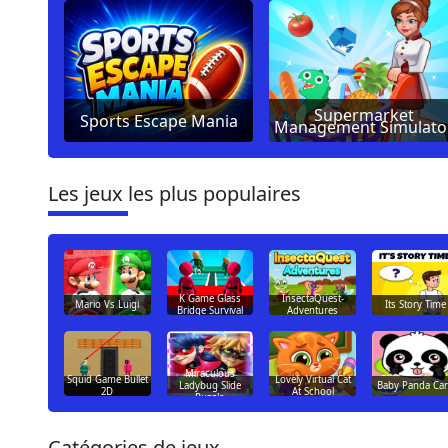
Supermarket
Sports Escape Mania
Management Simulato
Les jeux les plus populaires
K Game Glass
InsectaQuest-
Mario Vs Luigi
Its Story Time
Bridge Survival
Adventures
Miraculous
Squid Game Bullet
Lovely Virtual Cat
Baby Panda Ca
Ladybug Slide
2D
At School
Puzzle
Catégories de jeux