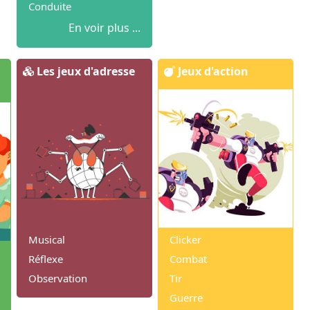
Conduite
En voir plus ...
Les jeux d'adresse
Jeux d'action
Musical
Clicker
Réflexe
Combat
Observation
Tir
Guerre