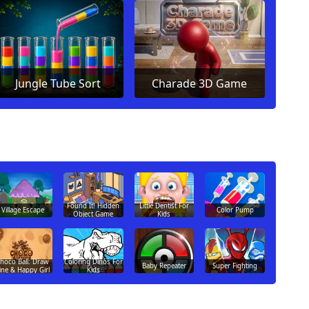
Jungle Tube Sort
Charade 3D Game
Found It! Hidden
Little Dentist For
Village Escape
Color Pump
Object Game
Kids
hoco Ball: Draw
Coloring Dinos For
Baby Repeater
Super Fighting
ine & Happy Girl
Kids