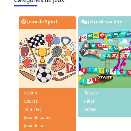
Jeux de Sport
Jeux de société
Casino
Plateau
Course
Tuiles
Tir à l'arc
Cartes
Jeux de balles
Jeux de bar