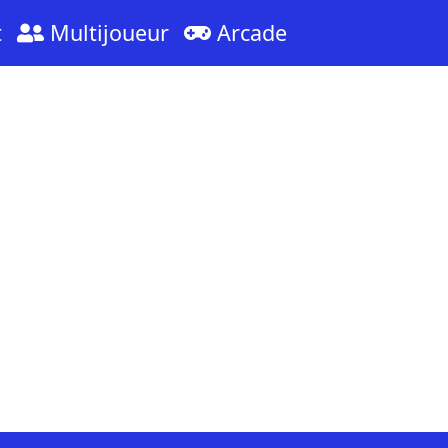
t
Multijoueur
Arcade