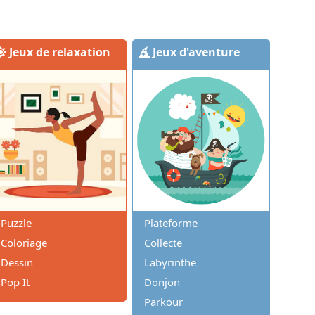
Jeux de relaxation
Jeux d'aventure
Puzzle
Plateforme
Coloriage
Collecte
Dessin
Labyrinthe
Pop It
Donjon
Parkour