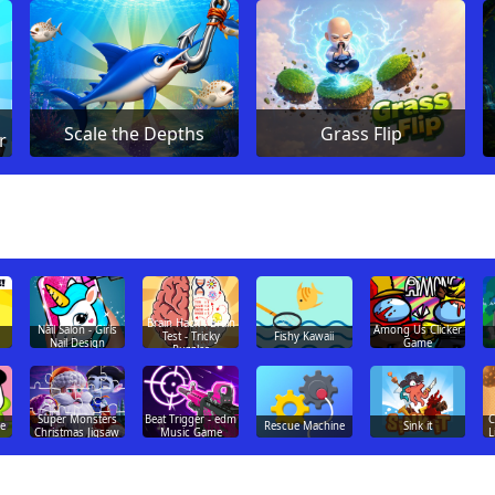
Scale the Depths
Grass Flip
r
Brain Hack : Brain
Nail Salon - Girls
Among Us Clicker
Fishy Kawaii
Test - Tricky
Nail Design
Game
Puzzles
Super Monsters
Beat Trigger - edm
C
re
Rescue Machine
Sink it
Christmas Jigsaw
Music Game
L