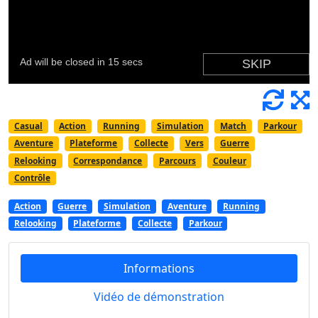
Casual
Action
Running
Simulation
Match
Parkour
Aventure
Plateforme
Collecte
Vers
Guerre
Relooking
Correspondance
Parcours
Couleur
Contrôle
Action
Guerre
Simulation
Aventure
Running
Relooking
Plateforme
Collecte
Parkour
Informations
Vidéo de démonstration