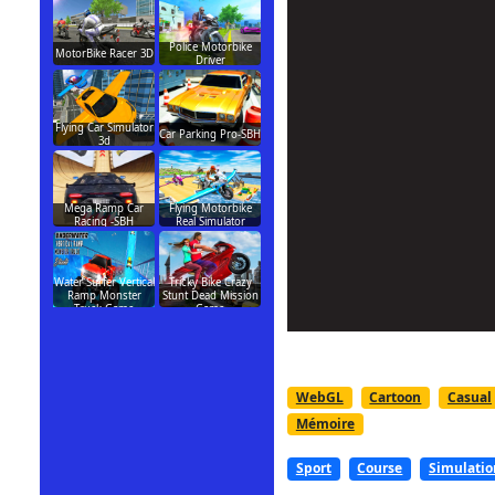
Police Motorbike
MotorBike Racer 3D
Driver
Flying Car Simulator
Car Parking Pro-SBH
3d
Mega Ramp Car
Flying Motorbike
Racing -SBH
Real Simulator
Water Surfer Vertical
Tricky Bike Crazy
Ramp Monster
Stunt Dead Mission
Truck Game
Game
WebGL
Cartoon
Casual
Mémoire
Sport
Course
Simulatio