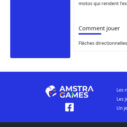
motos qui rendent l'ex
Comment jouer
Flèches directionnelle
Les 
Les 
Un j