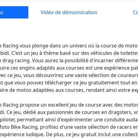
ns
Vidéo de démonstration
C
ke Racing vous plonge dans un univers où la course de moto
ibidi. C'est un jeu à thème basé sur des véhicules de toilet
drag racing. Vous aurez la possibilité d'incarner différente
duire ces engins adaptés aux courses est une expérience pal
c ce jeu, vous découvrirez une vaste sélection de coureurs
c'est que vous pouvez télécharger ce jeu gratuitement tout en
aire de motos adaptées aux courses, rendant ainsi votre ex
ke Racing propose un excellent jeu de course avec des moto
idi. Ce jeu, dédié aux passionnés de courses en dragsters, v
 piloter, permettant ainsi d'expérimenter une conduite aud
 Moto Bike Racing, profitez d'une vaste sélection de racers 
expérience ludique. De plus, ce jeu gratuit inclut une collec