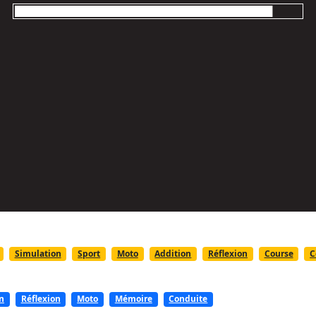
Simulation
Sport
Moto
Addition
Réflexion
Course
C
n
Réflexion
Moto
Mémoire
Conduite