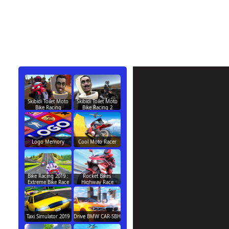
Skibidi Toilet Moto
Skibidi Toilet Moto
Bike Racing
Bike Racing 2
Logo Memory
Cool Moto Racer
Bike Racing 2019 :
Rocket Bikes
Extreme Bike Race
Highway Race
Taxi Simulator 2019
Drive BMW CAR-SBH