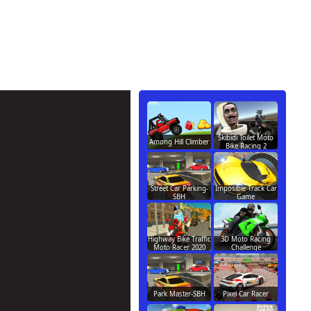
Skibidi Toilet Moto
Among Hill Climber
Bike Racing 2
Street Car Parking-
Imposible Track Car
SBH
Game
Highway Bike Traffic
3D Moto Racing
Moto Racer 2020
Challenge
Park Master-SBH
Pixel Car Racer