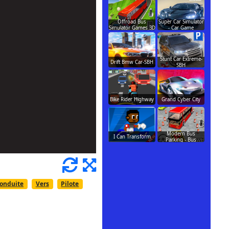
Offroad Bus
Super Car Simulator
Simulator Games 3D
- Car Game
Stunt Car Extreme-
Drift Bmw Car-SBH
SBH
Bike Rider Highway
Grand Cyber City
Modern Bus
I Can Transform
Parking - Bus
onduite
Vers
Pilote