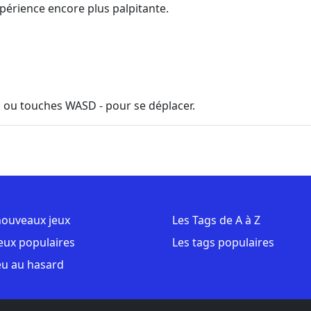
périence encore plus palpitante.
s ou touches WASD - pour se déplacer.
nouveaux jeux
Les Tags de A à Z
jeux populaires
Les tags populaires
eu au hasard