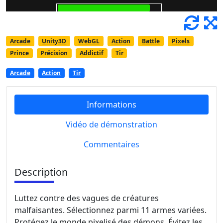
Arcade
Unity3D
WebGL
Action
Battle
Pixels
Prince
Précision
Addictif
Tir
Arcade
Action
Tir
Informations
Vidéo de démonstration
Commentaires
Description
Luttez contre des vagues de créatures
malfaisantes. Sélectionnez parmi 11 armes variées.
Protégez le monde pixelisé des démons. Évitez les