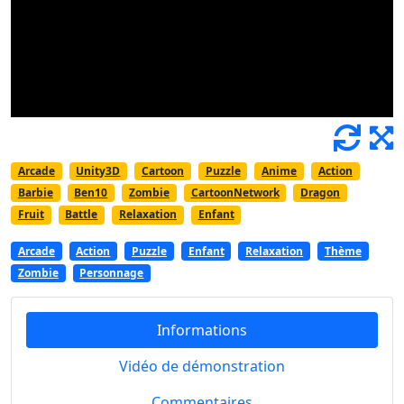
Arcade
Unity3D
Cartoon
Puzzle
Anime
Action
Barbie
Ben10
Zombie
CartoonNetwork
Dragon
Fruit
Battle
Relaxation
Enfant
Arcade
Action
Puzzle
Enfant
Relaxation
Thème
Zombie
Personnage
Informations
Vidéo de démonstration
Commentaires