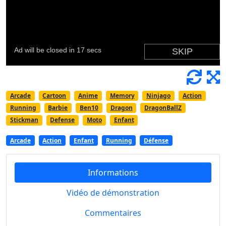
Arcade
Cartoon
Anime
Memory
Ninjago
Action
Running
Barbie
Ben10
Dragon
DragonBallZ
Stickman
Defense
Moto
Enfant
Arcade
Action
Enfant
Running
Défense
Informations
Vidéo de démonstration
Commentaires