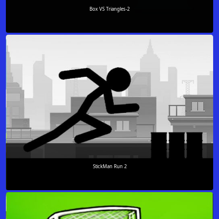
Box VS Triangles-2
StickMan Run 2