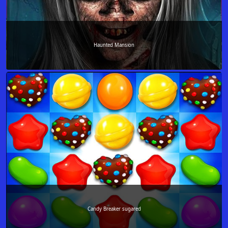
Haunted Mansion
Candy Breaker sugared