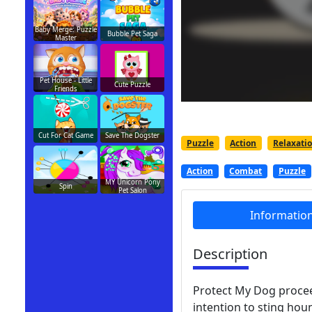
Baby Merge: Puzzle
Bubble Pet Saga
Master
Pet House - Little
Cute Puzzle
Friends
Cut For Cat Game
Save The Dogster
Puzzle
Action
Relaxati
Action
Combat
Puzzle
MY Unicorn Pony
Spin
Pet Salon
Informatio
Description
Protect My Dog procee
intention to sting hou