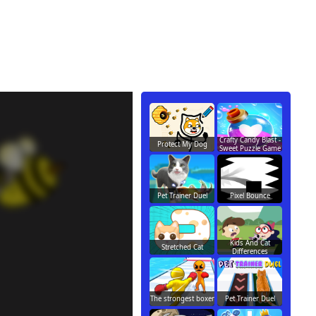
Crafty Candy Blast -
Protect My Dog
Sweet Puzzle Game
Pet Trainer Duel
Pixel Bounce
Kids And Cat
Stretched Cat
Differences
The strongest boxer
Pet Trainer Duel