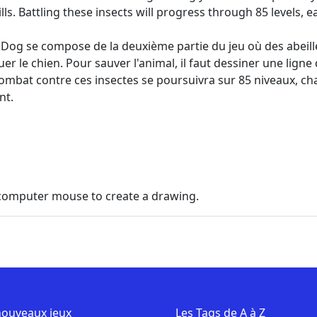
ls. Battling these insects will progress through 85 levels, 
 Dog se compose de la deuxième partie du jeu où des abeil
er le chien. Pour sauver l'animal, il faut dessiner une lign
 combat contre ces insectes se poursuivra sur 85 niveaux, c
nt.
r computer mouse to create a drawing.
nouveaux jeux
Les Tags de A à Z