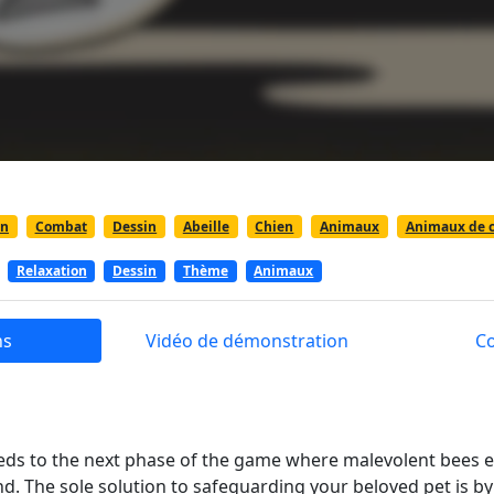
on
Combat
Dessin
Abeille
Chien
Animaux
Animaux de 
Relaxation
Dessin
Thème
Animaux
ns
Vidéo de démonstration
C
ds to the next phase of the game where malevolent bees 
nd. The sole solution to safeguarding your beloved pet is by