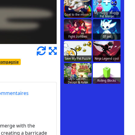
My Huggy Wuggy
Goat to the moon-3
Pet Merge
Fight zombies
Elf pet
Save My Pet Puzzle
Ninja Legend cool
compagnie
Lily’s Garden -
Rolling Blocks
Design & Relax
ommentaires
emerge with the
 creating a barricade