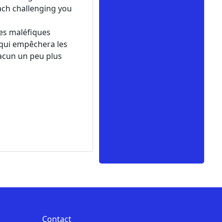
each challenging you
les maléfiques
e qui empêchera les
hacun un peu plus
Contact