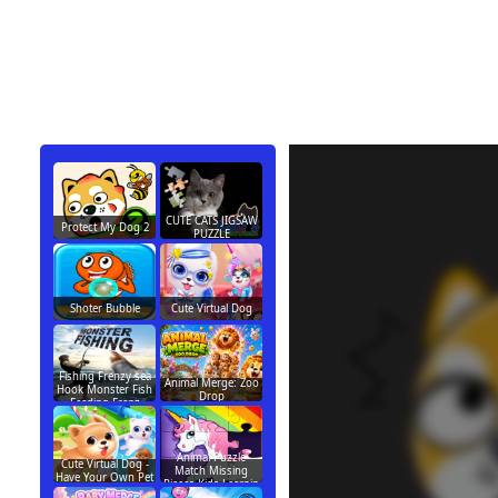
CUTE CATS JIGSAW
Protect My Dog 2
PUZZLE
Shoter Bubble
Cute Virtual Dog
Fishing Frenzy sea
Animal Merge: Zoo
Hook Monster Fish
Drop
Feeding Frenz
Animal Puzzle
Cute Virtual Dog -
Match Missing
Have Your Own Pet
Pieces Kids Learnin