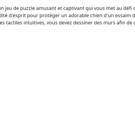
n jeu de puzzle amusant et captivant qui vous met au défi d'
idité d'esprit pour protéger un adorable chien d'un essaim d'
tactiles intuitives, vous devez dessiner des murs afin de 
 abeilles pendant 6 secondes. Si vous parvenez à tenir bon, l
les joueurs occasionnels qui aiment les casse-têtes et les a
iques et son gameplay engageant, Save The Dogster saura
iques du jeu : 1. Une variété...
un jeu de puzzle amusant et captivant qui vous demande d’ut
prit pour protéger un adorable chien des attaques d’une nuée
 intuitives par glissement, vous devez dessiner des murs 
nez bon et vous remporterez la victoire ! Sauvez Le Dogster
ppréciant les défis intellectuels et les animaux mignons. 
meplay immersif, ce jeu saura vous divertir durant de nom
 : 1. Une variété