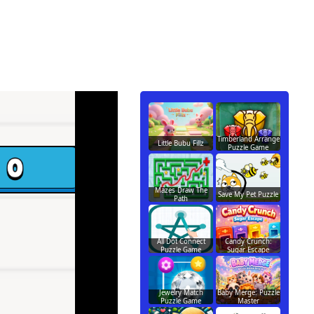
Timberland Arrange
Little Bubu Fillz
Puzzle Game
Mazes Draw The
Save My Pet Puzzle
Path
All Dot Connect
Candy Crunch:
Puzzle Game
Sugar Escape
Jewelry Match
Baby Merge: Puzzle
Puzzle Game
Master