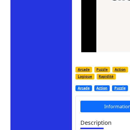
Arcade
Puzzle
Action
Logique
Rapidité
Arcade
Action
Puzzle
Informatio
Description