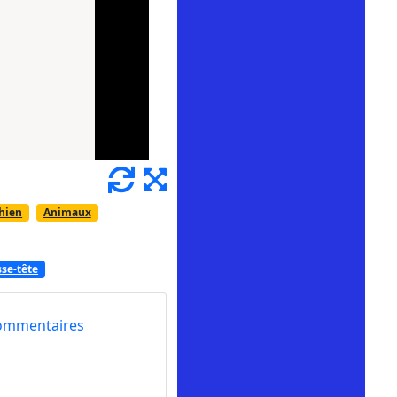
hien
Animaux
se-tête
ommentaires