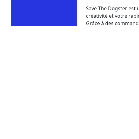
Save The Dogster est u
créativité et votre rap
Grâce à des commandes 
contre les attaques des
Ce jeu est idéal pour 
ses graphismes magnif
des heures. Caractérist
Sauvez Le Dogster est 
et votre rapidité d’es
Grâce à des commandes
pendant 6 secondes. Te
joueurs occasionnels a
magnifiques et son ga
Caractéristiques du jeu
Comment jouer