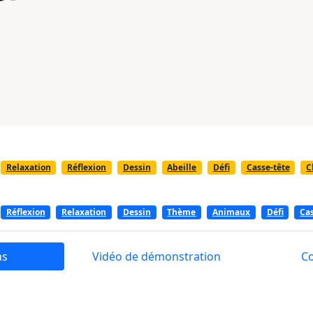
Relaxation
Réflexion
Dessin
Abeille
Défi
Casse-tête
C
Réflexion
Relaxation
Dessin
Thème
Animaux
Défi
Cas
ns
Vidéo de démonstration
C