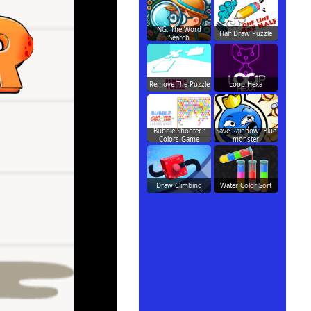
NG: The Word
Half Draw Puzzle
Search
Remove The Puzzle
Loop Hexa
Bubble Shooter :
Save Rainbow: Blue
Colors Game
monster
Draw Climbing
Water Color Sort