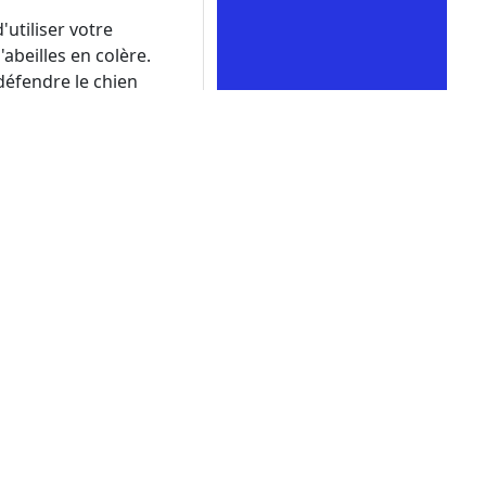
utiliser votre
abeilles en colère.
défendre le chien
a victoire est vôtre !
nimaux mignons. Avec
 vous divertir pendant
iliser votre créativité
 d’abeilles en colère.
qui défendent le chien
 est idéal pour les
Avec ses graphismes
breuses heures.