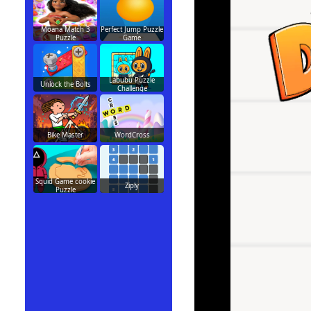
Moana Match 3
Perfect Jump Puzzle
Puzzle
Game
Labubu Puzzle
Unlock the Bolts
Challenge
Bike Master
WordCross
Squid Game cookie
Ziply
Puzzle