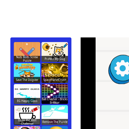
Nuts Bolts Screw
Protect My Dog
Puzzle
Save The Dogster
SpacePlanetCrush
Ball Crusher - Bricks
EG Happy Glass
Breaker
Draw the Rest
Remove The Puzzle
Challenge