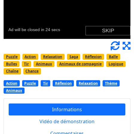
Puzzle
Action
Relaxation
Saga
Réflexion
Balle
Bulles
Tir
Animaux
Animaux de compagnie
Logique
Chaîne
Chance
Action
Puzzle
Tir
Réflexion
Relaxation
Thème
Animaux
Informations
Vidéo de démonstration
Commentaires