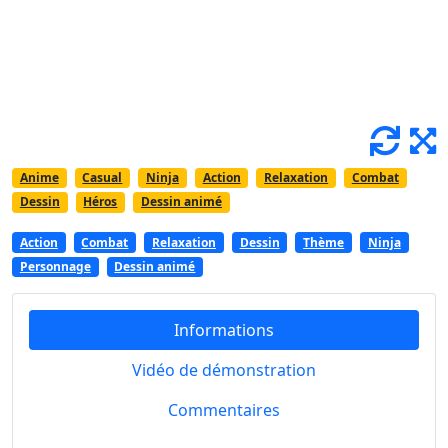
Anime
Casual
Ninja
Action
Relaxation
Combat
Dessin
Héros
Dessin animé
Action
Combat
Relaxation
Dessin
Thème
Ninja
Personnage
Dessin animé
Informations
Vidéo de démonstration
Commentaires