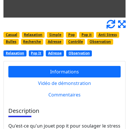
Casual
Relaxation
Simple
Pop
Pop it
Anti Stress
Bulles
Recherche
Adresse
Contrôle
Observation
Relaxation
Pop It
Adresse
Observation
Informations
Vidéo de démonstration
Commentaires
Description
Qu'est-ce qu'un jouet pop it pour soulager le stress