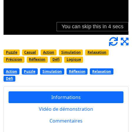
Puzzle
Casual
Action
Simulation
Relaxation
Précision
Réflexion
Défi
Logique
Action
Puzzle
Simulation
Réflexion
Relaxation
Défi
Informations
Vidéo de démonstration
Commentaires