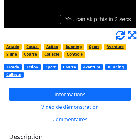
Arcade
Casual
Action
Running
Sport
Aventure
Slime
Course
Collecte
Contrôle
Arcade
Action
Sport
Course
Aventure
Running
Collecte
Informations
Vidéo de démonstration
Commentaires
Description