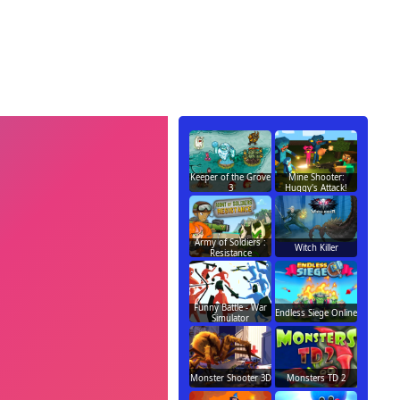
Keeper of the Grove
Mine Shooter:
3
Huggy's Attack!
Army of Soldiers :
Witch Killer
Resistance
Funny Battle - War
Endless Siege Online
Simulator
Monster Shooter 3D
Monsters TD 2