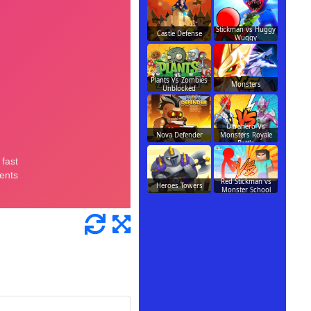
Stickman vs Huggy
Castle Defense
Wuggy
Plants Vs Zombies
Monsters
Unblocked
Ultrahero Vs
Nova Defender
Monsters Royale
Battle
Red Stickman vs
Heroes Towers
Monster School