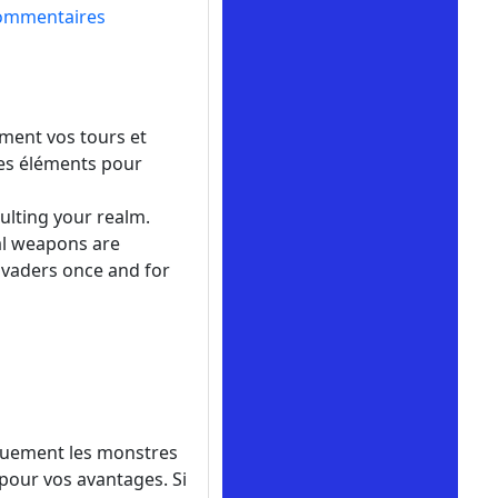
ommentaires
ment vos tours et
des éléments pour
ulting your realm.
al weapons are
nvaders once and for
iquement les monstres
pour vos avantages. Si