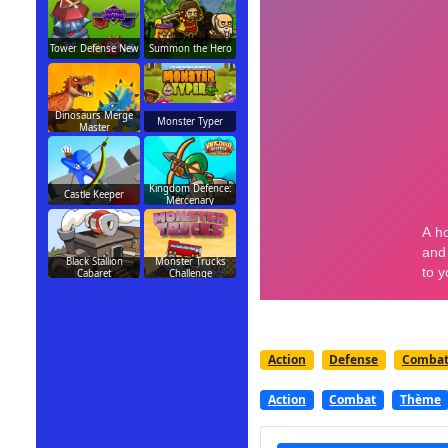
Tower Defense New
Summon the Hero
Dinosaurs Merge
Monster Typer
Master
Kingdom Defence:
Castle Keeper
Mercenary
Black Stallion
Monster Trucks
Cabaret
Challenge
Action
Defense
Comba
Action
Combat
Thème