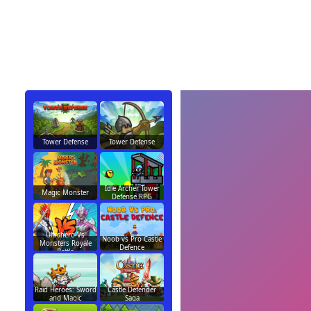
Tower Defense
Tower Defense
Idle Archer Tower
Magic Monster
Defense RPG
Ultrahero Vs
Noob vs Pro Castle
Monsters Royale
Defence
Battle
Raid Heroes: Sword
Castle Defender
and Magic
Saga