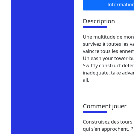
Informatio
Description
Une multitude de mons
survivez à toutes les 
vaincre tous les ennem
Unleash your tower-bui
Swiftly construct def
inadequate, take adva
all.
Comment jouer
Construisez des tours
qui s'en approchent. P