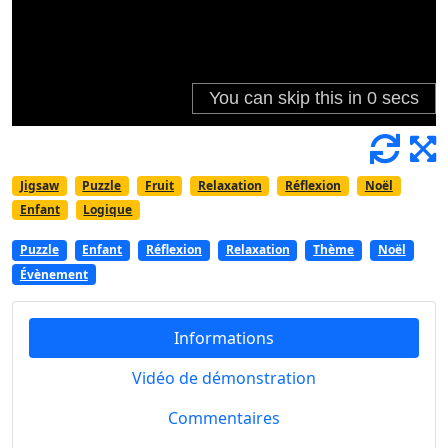
Jigsaw
Puzzle
Fruit
Relaxation
Réflexion
Noël
Enfant
Logique
Puzzle
Enfant
Réflexion
Relaxation
Thème
Noël
Évènement
Informations
Vidéo de démonstration
Commentaires