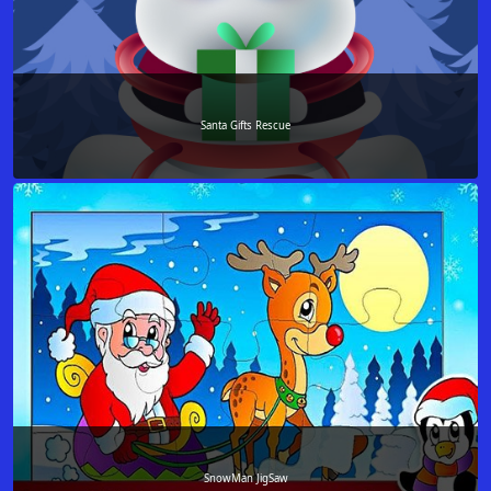
Santa Gifts Rescue
SnowMan JigSaw