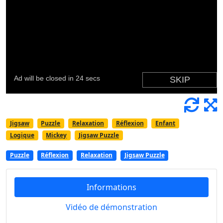
Jigsaw
Puzzle
Relaxation
Réflexion
Enfant
Logique
Mickey
Jigsaw Puzzle
Puzzle
Réflexion
Relaxation
Jigsaw Puzzle
Informations
Vidéo de démonstration