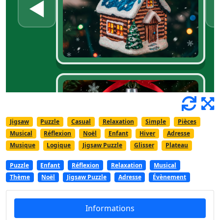
Jigsaw
Puzzle
Casual
Relaxation
Simple
Pièces
Musical
Réflexion
Noël
Enfant
Hiver
Adresse
Musique
Logique
Jigsaw Puzzle
Glisser
Plateau
Puzzle
Enfant
Réflexion
Relaxation
Musical
Thème
Noël
Jigsaw Puzzle
Adresse
Évènement
Informations