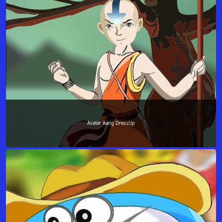
Avatar Aang DressUp