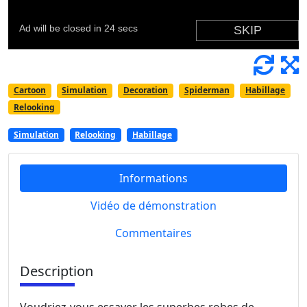
Cartoon
Simulation
Decoration
Spiderman
Habillage
Relooking
Simulation
Relooking
Habillage
Informations
Vidéo de démonstration
Commentaires
Description
Voudriez-vous essayer les superbes robes de