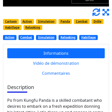
Cartoon
Action
Simulation
Panda
Combat
Drôle
Habillage
Relooking
Action
Combat
Simulation
Relooking
Habillage
Informations
Vidéo de démonstration
Commentaires
Description
Po from Kungfu Panda is a skilled combatant who
desires to embark on a fresh expedition donning