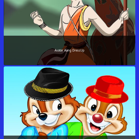
Avatar Aang DressUp