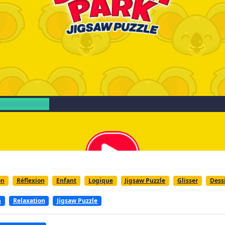
on
Réflexion
Enfant
Logique
Jigsaw Puzzle
Glisser
Dess
n
Relaxation
Jigsaw Puzzle