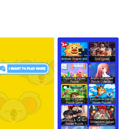
Puzzle Kids -
Animals Shapes and
Soul Jigsaw
Jigsaw Puzzles
Peppa Pig Jigsaw
Anime Girl Jigsaw
Puzzle
Puzzle Collection
Ben 10 Jigsaw
Cartoon Airplanes:
Puzzle Game
Jigsaw Puzzles
Christmas
Ladybug & Cat Noir
Ornaments Jigsaw
Jigsaw Puzzle
Puzzles