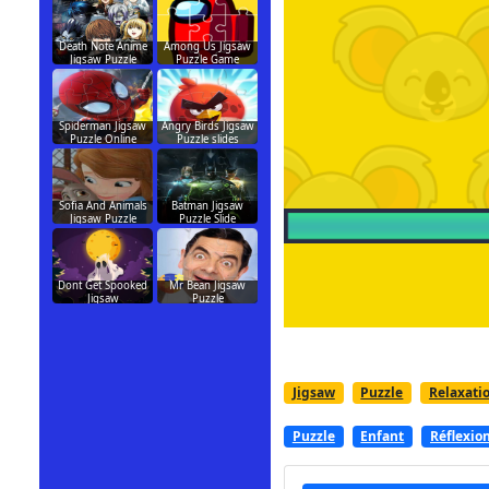
Death Note Anime
Among Us Jigsaw
Jigsaw Puzzle
Puzzle Game
Spiderman Jigsaw
Angry Birds Jigsaw
Puzzle Online
Puzzle slides
Sofia And Animals
Batman Jigsaw
Jigsaw Puzzle
Puzzle Slide
Dont Get Spooked
Mr Bean Jigsaw
Jigsaw
Puzzle
Jigsaw
Puzzle
Relaxati
Puzzle
Enfant
Réflexio