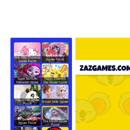
My Little Pony
Hello Kitty Christmas
Jigsaw Puzzle
Jigsaw Puzzle
Collection
Super Monster
Happy Childrens
Halloween Jigsaw
Day Jigsaw Puzzle
Happy Kids Jigsaw
Frozen Sister Jigsaw
Puzzle
McQueen Cars
Elsa Frozen Jigsaw
Jigsaw Puzzle
Puzzle
Online