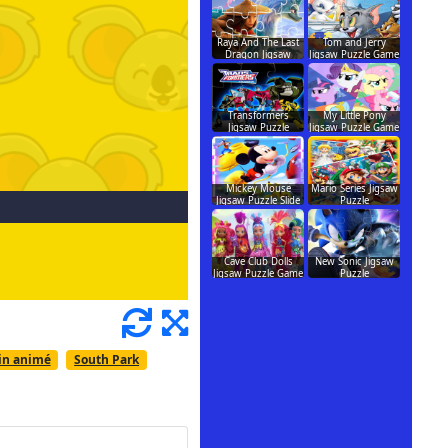
Raya And The Last
Tom and Jerry
Dragon Jigsaw
Jigsaw Puzzle Game
Transformers
My Little Pony
Jigsaw Puzzle
Jigsaw Puzzle Game
Mickey Mouse
Mario Series Jigsaw
Jigsaw Puzzle Slide
Puzzle
Cave Club Dolls
New Sonic Jigsaw
Jigsaw Puzzle Game
Puzzle
in animé
South Park