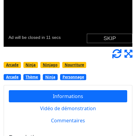
Arcade
Ninja
Ninjago
Nourriture
Arcade
Thème
Ninja
Personnage
Informations
Vidéo de démonstration
Commentaires