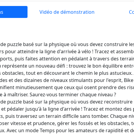
ns
Vidéo de démonstration
C
 de puzzle basé sur la physique où vous devez construire l
pour atteindre la ligne d'arrivée à vélo ! Tracez et assemb
rts, puis faites attention en pédalant à travers des terrain
représente un nouveau défi : trouvez le bon équilibre entr
es obstacles, tout en découvrant le chemin le plus astucieu
des et des dizaines de niveaux stimulants pour l'esprit, B
anifient minutieusement que ceux qui osent prendre des risq
le à maîtriser. Saurez-vous terminer chaque niveau ?
 de puzzle basé sur la physique où vous devez reconstruire 
et pédaler jusqu'à la ligne d'arrivée ! Tracez et montez des
, puis traversez un terrain difficile sans tomber. Chaque 
doser vitesse et prudence, gérer les fossés et les obstacles, 
ux. Avec un mode Temps pour les amateurs de rapidité et d