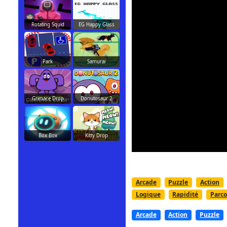
Rotating Squid
EG Happy Glass
Park
Samurai
Grimace Drop
Donutosaur 2
Box Box
Kitty Drop
Arcade
Puzzle
Action
Logique
Rapidité
Parco
Arcade
Action
Puzzle