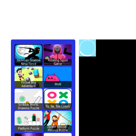
Stickman Shadow
Rotating Squid
Ninja Force
Game
Pinball Boy
Molli
Adventure
Scribble World:
Tic Tac Toe Colors
Drawing Puzzle
Scribble World
Zipline Rescue -
Platform Puzzle
Physics Puzzle
Game