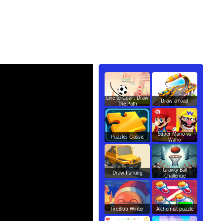
Line to Goal : Draw
Draw a road
The Path
Super Mario vs
Puzzles Classic
Wario
Gravity Ball
Draw Parking
Challenge
FireBlob Winter
Alchemist puzzle