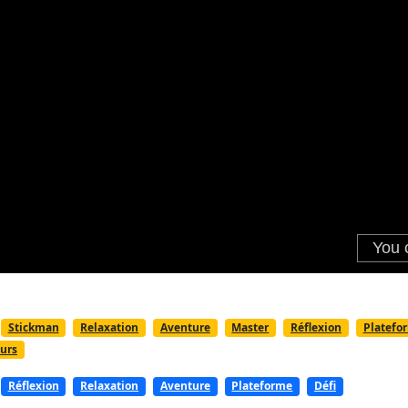
Stickman
Relaxation
Aventure
Master
Réflexion
Platefo
urs
Réflexion
Relaxation
Aventure
Plateforme
Défi