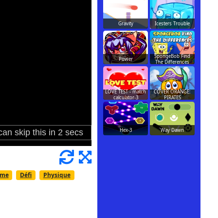
Gravity
Icesters Trouble
SpongeBob Find
Power
The Differences
LOVE TEST - match
COVER ORANGE:
calculator-3
PIRATES
Hex-3
Way Dawn
rme
Défi
Physique