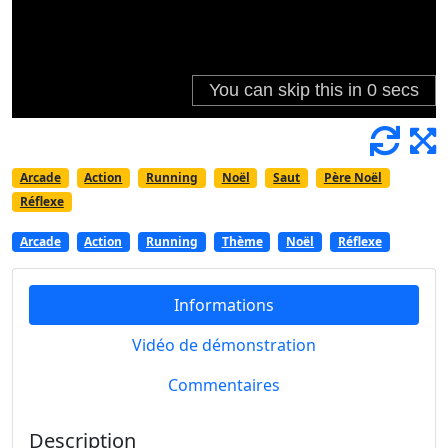
Arcade
Action
Running
Noël
Saut
Père Noël
Réflexe
Arcade
Action
Running
Thème
Noël
Réflexe
Informations
Vidéo de démonstration
Commentaires
Description