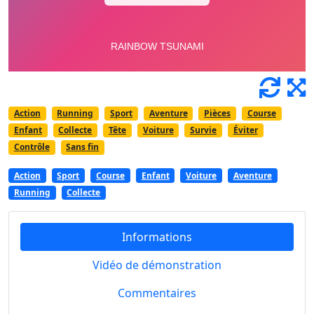
Action
Running
Sport
Aventure
Pièces
Course
Enfant
Collecte
Tête
Voiture
Survie
Éviter
Contrôle
Sans fin
Action
Sport
Course
Enfant
Voiture
Aventure
Running
Collecte
Informations
Vidéo de démonstration
Commentaires