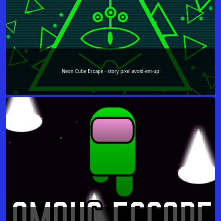
Neon Cube Escape - story pixel avoid-em-up