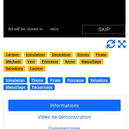
Cartoon
Simulation
Decoration
Disney
Pirate
Méchant
Vers
Princesse
Reine
Maquillage
Relooking
Couleur
Simulation
Thème
Pirate
Princesse
Relooking
Maquillage
Personnage
Informations
Vidéo de démonstration
Commentaires