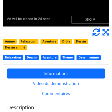
Anime
Relaxation
Aventure
Drôle
Dessin
Dessin animé
Relaxation
Dessin
Aventure
Thème
Dessin animé
Informations
Vidéo de démonstration
Commentaires
Description