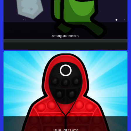
Among and meteors
Squid Pop it Game