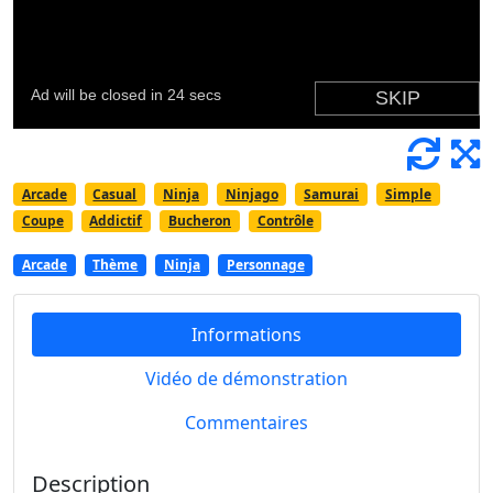
Arcade
Casual
Ninja
Ninjago
Samurai
Simple
Coupe
Addictif
Bucheron
Contrôle
Arcade
Thème
Ninja
Personnage
Informations
Vidéo de démonstration
Commentaires
Description