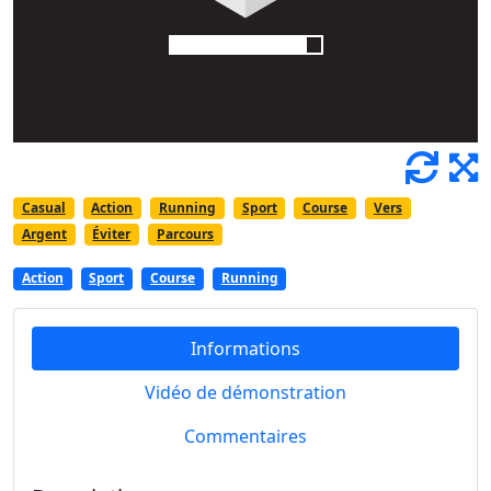
Casual
Action
Running
Sport
Course
Vers
Argent
Éviter
Parcours
Action
Sport
Course
Running
Informations
Vidéo de démonstration
Commentaires