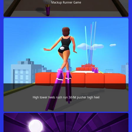
Mackup Runner Game
High tower heels rush run 3d-fat pusher high heel