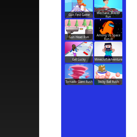
Mechanic Master
Gun Fest Game
Run
Among Us Space
Gun Head Run
Run.io
Get Lucky
Minecraft Adventure
Tornado Giant Rush
Sticky Ball Rush