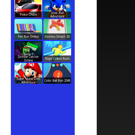
Sonic Run
Police Chase
Adventure
Pen Run Online
Domino Smash 3D
Zombie Catcher
Rope Collect Rush
Online
Super Mario Coin
Color Ball Run 2048
Adventure