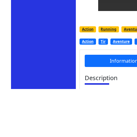
Action
Running
Aventu
Action
Tir
Aventure
Informatio
Description
Jouer au jeu de tir en
dedans du écran pour co
ouvrir le fusil plus va
défaite. Défendez-vou
Money Gun Rush est un 
et tirer. Tirez sur les 