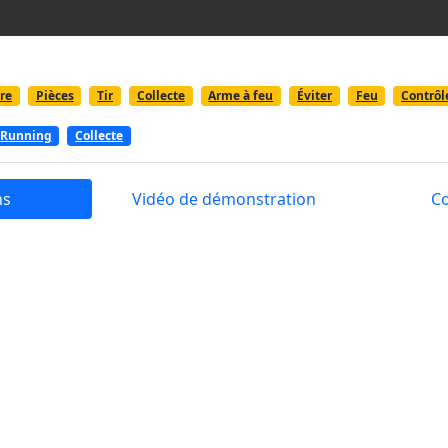
re
Pièces
Tir
Collecte
Arme à feu
Éviter
Feu
Contrôl
Running
Collecte
ns
Vidéo de démonstration
C
 action «Money Gun Rush» facile pour tous. Placez le curseur
ntrôler le pistolet à feu. tirer sur les choses qui collecter 
rié. Faites attention aux voies de sortie marquées avec les si
s actuellement!
jeu de tir qui est gratuit pour tous. Explorez le mur pour c
choses afin de conserver les pièces d'or pour ouvrir les armes