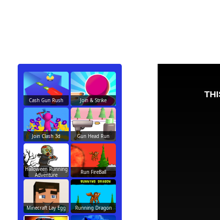
Cash Gun Rush
Join & Strike
Join Clash 3d
Gun Head Run
Halloween Running
Run FireBall
Adventure
Minecraft Lay Egg
Running Dragon