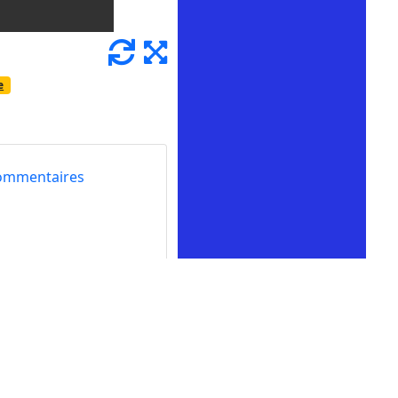
e
ommentaires
 sur la barre du
les pièces d'or pour
gnes «nu» pour éviter la
ontrôler l'arme à feu
 plus variées. Veillez à