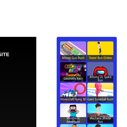
Money Gun Rush
Tower Run Online
Among Us Space
Geometry Rash
Run
Hovercraft Flying 3D
Giant Snowball Rush
Mineblock
Mechanic Master
Adventure
Run