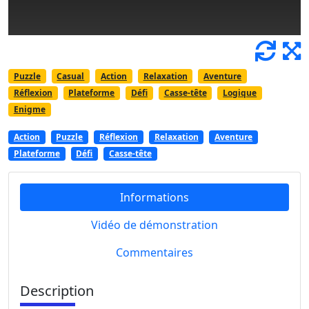
Puzzle
Casual
Action
Relaxation
Aventure
Réflexion
Plateforme
Défi
Casse-tête
Logique
Enigme
Action
Puzzle
Réflexion
Relaxation
Aventure
Plateforme
Défi
Casse-tête
Informations
Vidéo de démonstration
Commentaires
Description