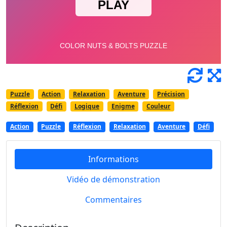
Puzzle
Action
Relaxation
Aventure
Précision
Réflexion
Défi
Logique
Enigme
Couleur
Action
Puzzle
Réflexion
Relaxation
Aventure
Défi
Informations
Vidéo de démonstration
Commentaires