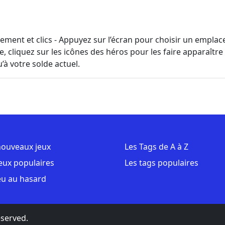
ent et clics - Appuyez sur l’écran pour choisir un emplac
e, cliquez sur les icônes des héros pour les faire apparaître 
’à votre solde actuel.
nouveaux jeux
Les Tags de A à Z
jeux populaires
Les tags populaires
eu au hasard
eserved.