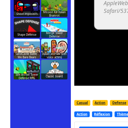
Mission Kill Italian
Shoot impostors
Brainrot
Merge Tower
Shape Defense
Defense
SandCastle Battle -
Italian animals with
We Bare Bears
voice acting
Idle Archer Tower
Classic board
Defense RPG
Casual
Action
Defense
Action
Réflexion
Thèm