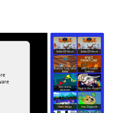
Battle Of Heros
Battle Of Heros
Brainrot Tung Sahur
WW2 Frontline
Battle
Defense
Stick Arena:
Goat to the moon-3
Stickmen
Hero Merge
Yolo Dogecoin