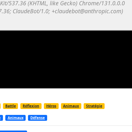
Battle
Réflexion
Héros
Animaux
Stratégie
e
Animaux
Défense