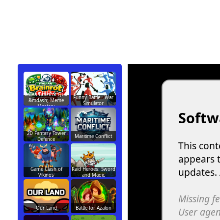
Italian Brainrot Quiz
Funny Battle - War
&mdash; Meme
Simulator
Mastery
2D Fantasy Tower
Maritime Conflict
Defence
Game Clash of
Raid Heroes: Sword
Vikings
and Magic
Our Land
Battle for Azalon