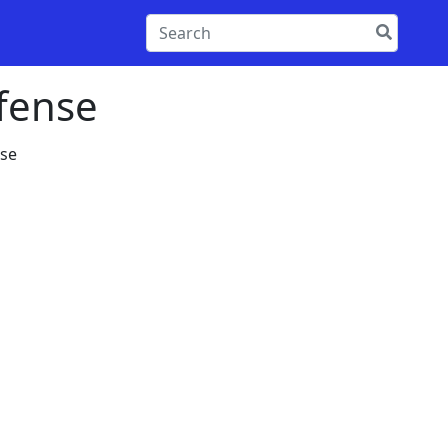
efense
nse