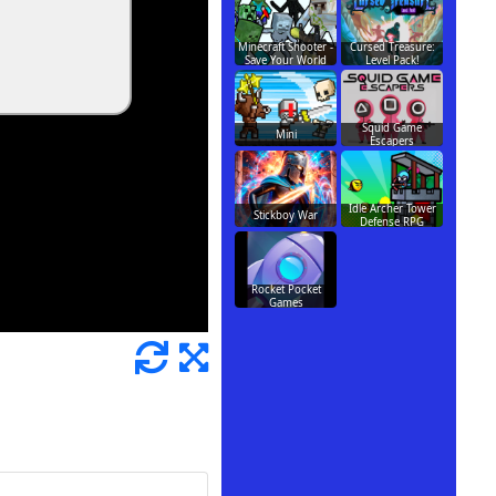
Minecraft Shooter -
Cursed Treasure:
Save Your World
Level Pack!
Squid Game
Mini
Escapers
Idle Archer Tower
Stickboy War
Defense RPG
Rocket Pocket
Games