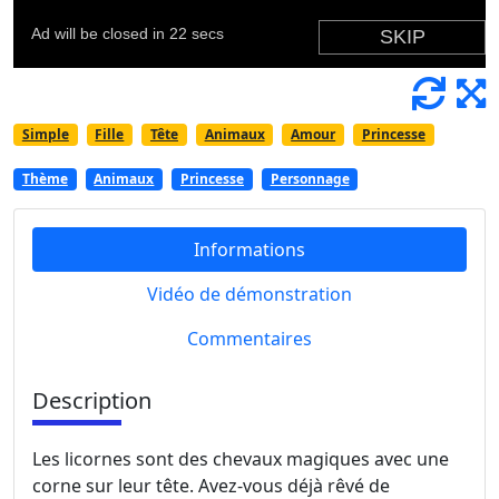
Simple
Fille
Tête
Animaux
Amour
Princesse
Thème
Animaux
Princesse
Personnage
Informations
Vidéo de démonstration
Commentaires
Description
Les licornes sont des chevaux magiques avec une
corne sur leur tête. Avez-vous déjà rêvé de