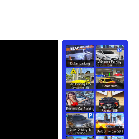
Advance Parking
Dr.Car parking
Car
Taxi Driving City
Game7mm
Simulator 3D
Mega Ramp Car
Extreme Car Parking
Racing -SBH
Bmw Driving &
Drift Bmw Car-SBH
Parking