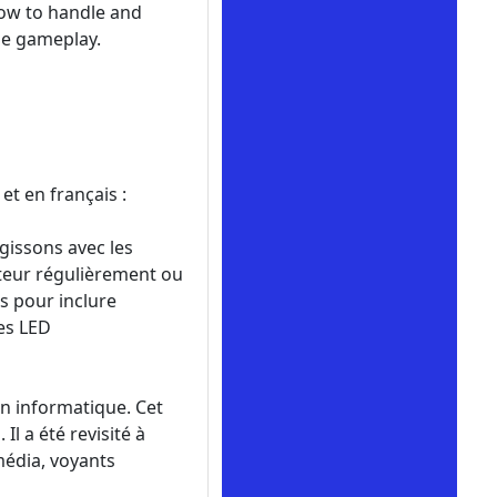
 how to handle and
the gameplay.
et en français :
gissons avec les
nateur régulièrement ou
ps pour inclure
des LED
n informatique. Cet
l a été revisité à
média, voyants