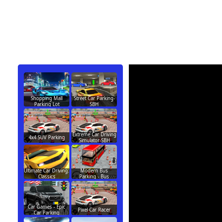
Shopping Mall
Street Car Parking-
Parking Lot
SBH
Extreme Car Driving
4x4 SUV Parking
Simulator-SBH
Ultimate Car Driving:
Modern Bus
Classics
Parking - Bus
Car Games - Epic
Pixel Car Racer
Car Parking