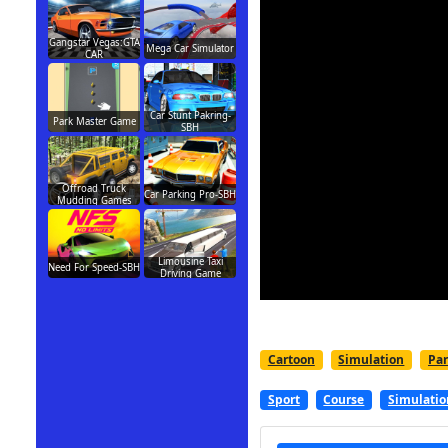
Gangstar Vegas:GTA
Mega Car Simulator
CAR
Car Stunt Pakring-
Park Master Game
SBH
Offroad Truck
Car Parking Pro-SBH
Mudding Games
Limousine Taxi
Need For Speed-SBH
Driving Game
Cartoon
Simulation
Pa
Sport
Course
Simulatio