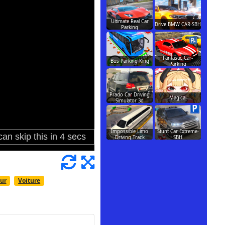
Ultimate Real Car
Drive BMW CAR-SBH
Parking
Fantastic Car-
Bus Parking King
Parking
Prado Car Driving
Magical
Simulator 3d
Impossible Limo
Stunt Car Extreme-
Driving Track
SBH
ur
Voiture