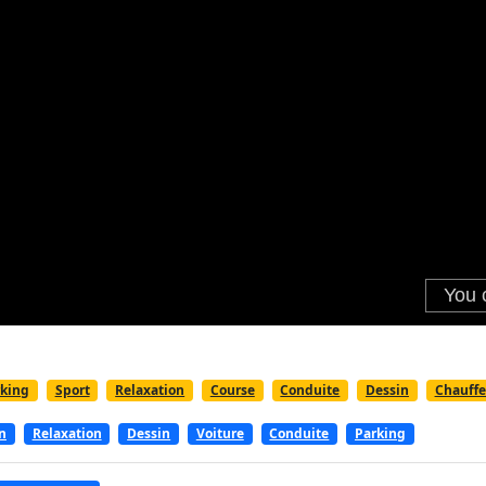
rking
Sport
Relaxation
Course
Conduite
Dessin
Chauffe
n
Relaxation
Dessin
Voiture
Conduite
Parking