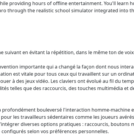
while providing hours of offline entertainment. You'll learn
pro through the realistic school simulator integrated into 
 suivant en évitant la répétition, dans le même ton de voix 
invention importante qui a changé la façon dont nous intera
sation est vitale pour tous ceux qui travaillent sur un ordi
ouer à des jeux vidéo. Les claviers ont évolué au fil du tem
lités telles que des raccourcis, des touches multimédia et 
r a profondément bouleversé l'interaction homme-machine e
 pour les travailleurs sédentaires comme les joueurs avérés. I
d'intégrer diverses options pratiques : raccourcis, boutons 
 configurés selon vos préférences personnelles.