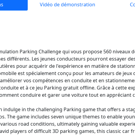
ns
Vidéo de démonstration
C
imulation Parking Challenge qui vous propose 560 niveaux 
èmes différents. Les jeunes conducteurs pourront essayer des 
utières pour acquérir de l'expérience en matière de stationn
mobile est spécialement conçu pour les amateurs de jeux 
z améliorer vos compétences en conduite et en stationneme
onduite et à ce jeu Parking gratuit offline. Grâce à cette e
omment conduire et garer une voiture tout en appréciant ce
n indulge in the challenging Parking game that offers a stag
os. The game includes seven unique themes to enable young 
d various road conditions, ultimately gaining valuable exper
avid players of difficult 3D parking games, this classic car 