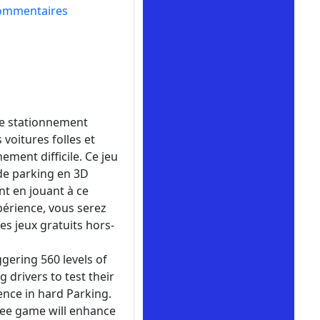
ommentaires
de stationnement
voitures folles et
ement difficile. Ce jeu
de parking en 3D
nt en jouant à ce
xpérience, vous serez
s jeux gratuits hors-
gering 560 levels of
drivers to test their
ience in hard Parking.
free game will enhance