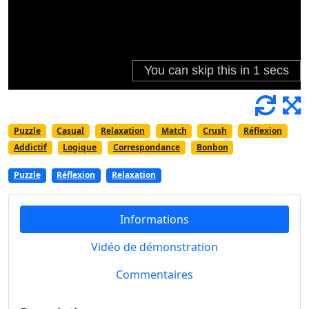
Puzzle
Casual
Relaxation
Match
Crush
Réflexion
Addictif
Logique
Correspondance
Bonbon
Puzzle
Réflexion
Relaxation
Informations
Vidéo de démonstration
Commentaires