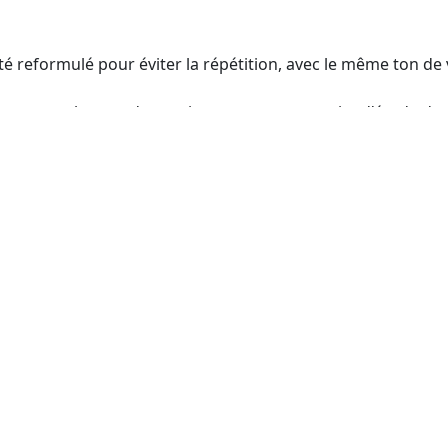
é reformulé pour éviter la répétition, avec le même ton de v
nu sous le nom de souris est souvent un sujet d'étude dan
n de sa rapidité reproductive, de sa taille facilement mania
es scientifiques choisissent souvent la souris comme modè
sus biologiques et développer des traitements médicaux po
'utilisation des animaux à des fins scientifiques, ils restent
rmettent une bonne compréhension du corps humain sans a
x-mêmes.
nouveaux jeux
Les Tags de A à Z