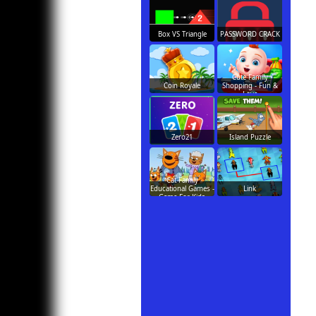
Box VS Triangle
PASSWORD CRACK
Cute Family
Coin Royale
Shopping - Fun &
Love
Zero21
Island Puzzle
Cat Family
Educational Games -
Link
Game For Kids