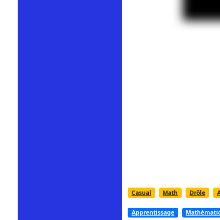
Casual
Math
Drôle
Apprentissage
Mathémati