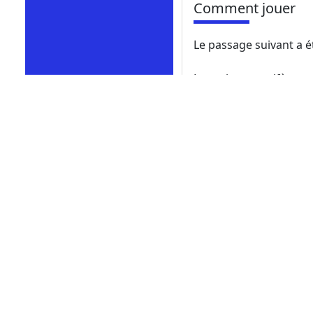
Comment jouer
Le passage suivant a ét
Le petit mammifère con
scientifiques en raiso
proche des humains. L
comprendre les proces
certains s'opposent à l
ce domaine car ils pe
les êtres humains eu
Les 