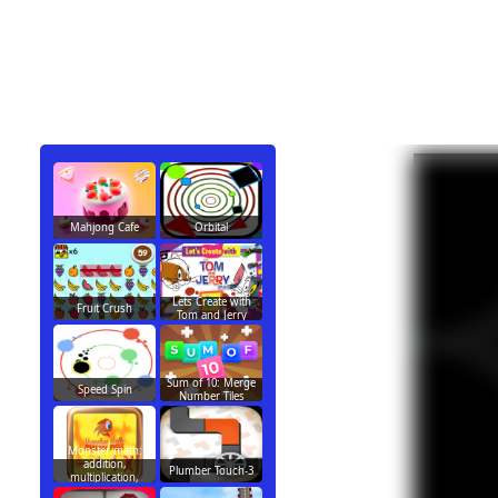
Mahjong Cafe
Orbital
Lets Create with
Fruit Crush
Tom and Jerry
Sum of 10: Merge
Speed Spin
Number Tiles
Monster math:
addition,
Plumber Touch-3
multiplication,
division