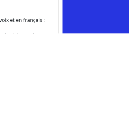
oix et en français :
s les laboratoires
ble et de son génome
le animal pour
tentiels. Bien que
 largement utilisés dans
ffecter directement
Contact