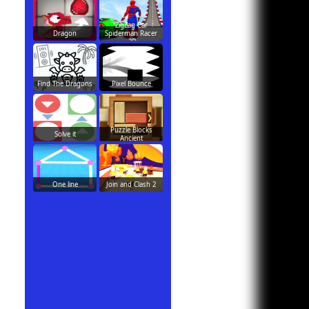
ZigZag Car
Dragon
Spiderman Racer
-3D
Find The Dragons
Pixel Bounce
Puzzle Blocks
Solve it
Ancient
One line
Join and Clash 2