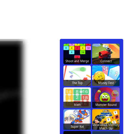
Shoot and Merge
Connect
The Top
Money Fest
Math
Monster Round
Miraculous Memory
Super Kid
Match Up