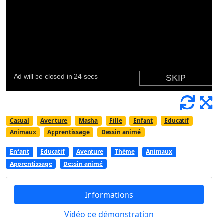
Casual
Aventure
Masha
Fille
Enfant
Educatif
Animaux
Apprentissage
Dessin animé
Enfant
Educatif
Aventure
Thème
Animaux
Apprentissage
Dessin animé
Informations
Vidéo de démonstration