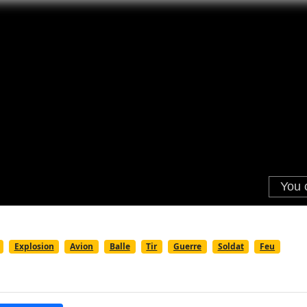
Explosion
Avion
Balle
Tir
Guerre
Soldat
Feu