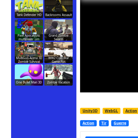
Tank Defender HD
Backrooms Assault
Pixel Apocalyptic
Grand Zombie
multiplayer sim
Swarm
MultiGun Arena 3D
WW2 Cold War
Zombie Survival
Game Fps
One Bullet Man 3D
Zombie Vacation
Unity3D
WebGL
Action
Action
Tir
Guerre