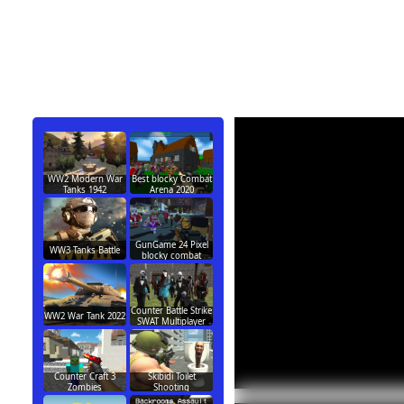
WW2 Modern War
Best blocky Combat
Tanks 1942
Arena 2020
GunGame 24 Pixel
WW3 Tanks Battle
blocky combat
Counter Battle Strike
WW2 War Tank 2022
SWAT Multiplayer
Counter Craft 3
Skibidi Toilet
Zombies
Shooting