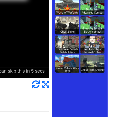
Blocky Wars
World of WarTanks
Advanced Combat
SWAT
Shooting Zombie
Ghost Strike
Blocky combat
Warfare
Dead Aim: Skibidi
Pixel Apocalypse
Toilets Attack
Survival Online
Pixelar Vehicle Wars
Ghost Team Shooter
2022