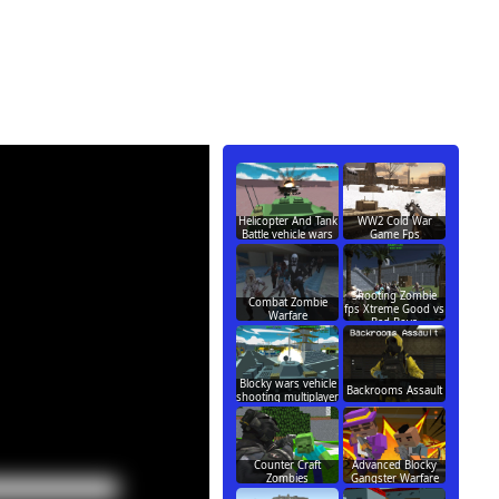
Helicopter And Tank
WW2 Cold War
Battle vehicle wars
Game Fps
Shooting Zombie
Combat Zombie
fps Xtreme Good vs
Warfare
Bad Boys
Blocky wars vehicle
Backrooms Assault
shooting multiplayer
Counter Craft
Advanced Blocky
Zombies
Gangster Warfare