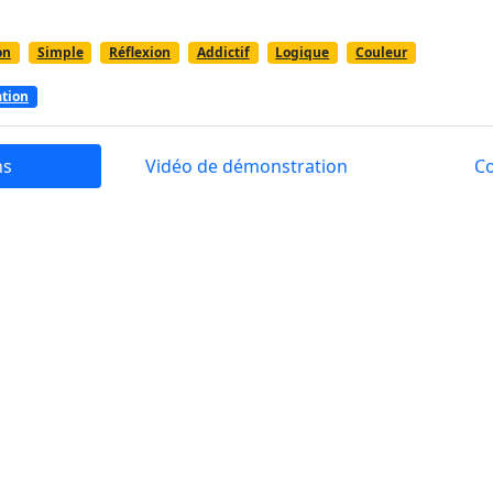
on
Simple
Réflexion
Addictif
Logique
Couleur
ation
ns
Vidéo de démonstration
C
difficile, mais très amusant. Le gameplay est simple : il faut
s qui tombent avec la couleur correcte. Le jeu est très addi
eures à jouer.
actile
ou la
souris