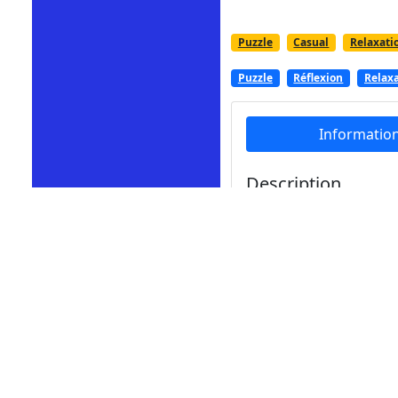
Puzzle
Casual
Relaxati
Puzzle
Réflexion
Relax
Informatio
Description
Le jeu Two Circles est 
pour toucher les boule
de passer de longues h
Comment jouer
Contrôle avec l'
écran t