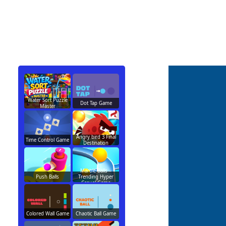
Water Sort Puzzle
Dot Tap Game
Master
Angry bird 3 Final
Time Control Game
Destination
Marble Balls –
Push Balls
Trending Hyper
Casual Game
Colored Wall Game
Chaotic Ball Game