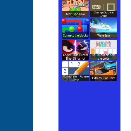
Change Square
Max Pipe Flow
Game
Connect the blocks
WaterJam
Angry Birds Dream
Liquid puzzle sort
Blast Slingshot
the color
Nonogram - Picture
Extreme Car Paint
Cross