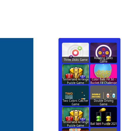
Rotating Disks
Three Disks Game
Game
Timberland Arrange
Color Balls Fill 3d -
Puzzle Game
Bucket Fill Challenge
Two Colors Catcher
Double Driving
Game
Game
Timberland Arrange
Ball Sort Puzzle 2021
Puzzle Game