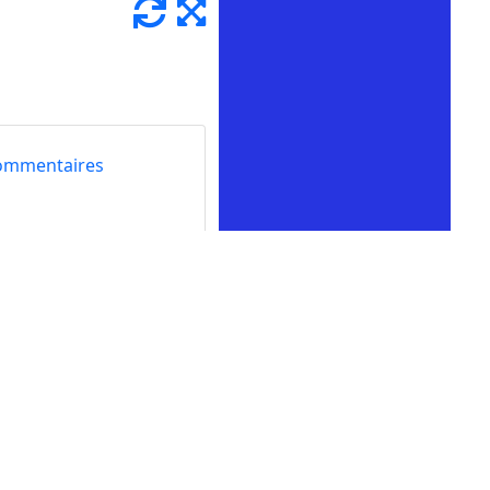
ommentaires
 tourner les anneaux
ctif et vous permettra