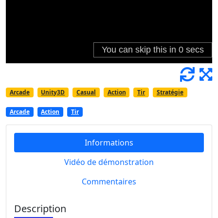
Arcade
Unity3D
Casual
Action
Tir
Stratégie
Arcade
Action
Tir
Informations
Vidéo de démonstration
Commentaires
Description