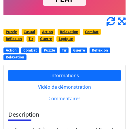
Puzzle
Casual
Action
Relaxation
Combat
Réflexion
Tir
Guerre
Logique
Action
Combat
Puzzle
Tir
Guerre
Réflexion
Relaxation
Informations
Vidéo de démonstration
Commentaires
Description