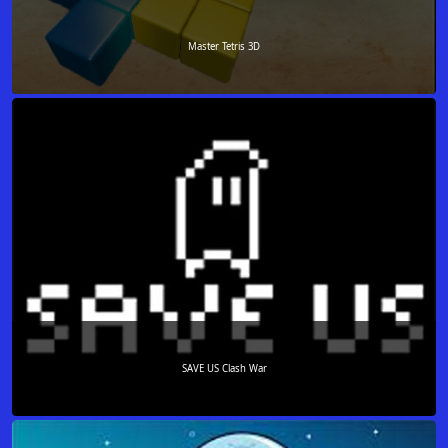
Master Tetris 3D
SAVE US Clash War