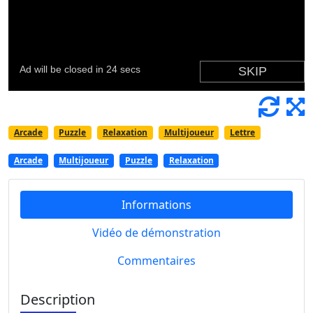
Arcade
Puzzle
Relaxation
Multijoueur
Lettre
Arcade
Multijoueur
Puzzle
Relaxation
Informations
Vidéo de démonstration
Commentaires
Description