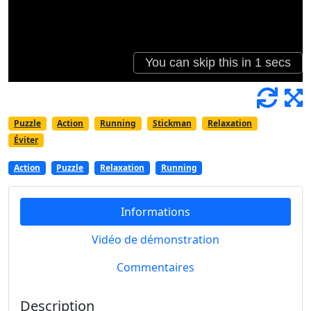
Puzzle
Action
Running
Stickman
Relaxation
Éviter
Action
Puzzle
Relaxation
Running
Informations
Vidéo de démonstration
Commentaires
Description