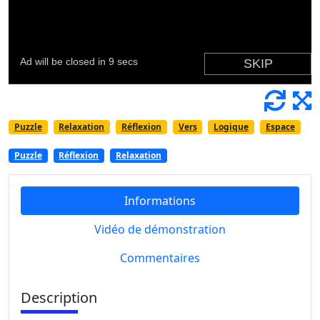
Puzzle
Relaxation
Réflexion
Vers
Logique
Espace
Puzzle
Réflexion
Relaxation
Informations
Vidéo de démonstration
Commentaires
Description