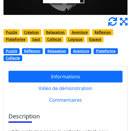
Puzzle
Création
Relaxation
Aventure
Réflexion
Plateforme
Saut
Collecte
Logique
Espace
Puzzle
Réflexion
Relaxation
Aventure
Plateforme
Collecte
Informations
Vidéo de démonstration
Commentaires
Description