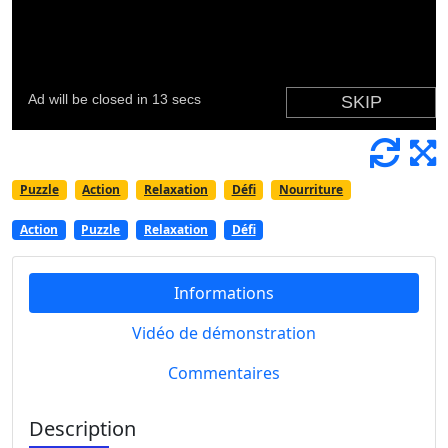
Puzzle
Action
Relaxation
Défi
Nourriture
Action
Puzzle
Relaxation
Défi
Informations
Vidéo de démonstration
Commentaires
Description