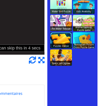
Water Sort Puzzle
Kids Anatomy
Animal Explorer
Pin Water Rescue
Puzzle game
Nonogram Picture
Puzzles Classic
Cross Puzzle Game
Space Jam Jigsaw
ommentaires