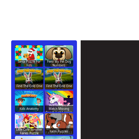
Santa Puzzle For
Feed My Pet Dog
Kids
Numbers
Find The Odd One
Find The Odd One
Animal Puzzle
Kids Anatomy
Match Missing
Pieces Kids Learnin
Little Cute Summer
Farm Puzzles
Fairies Puzzle