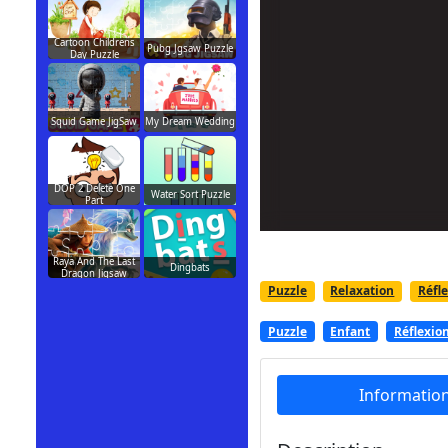
Cartoon Childrens
Pubg Jgsaw Puzzle
Day Puzzle
Squid Game JigSaw
My Dream Wedding
DOP 2 Delete One
Water Sort Puzzle
Part
Raya And The Last
Dingbats
Dragon Jigsaw
Puzzle
Relaxation
Réfl
Puzzle
Enfant
Réflexio
Informatio