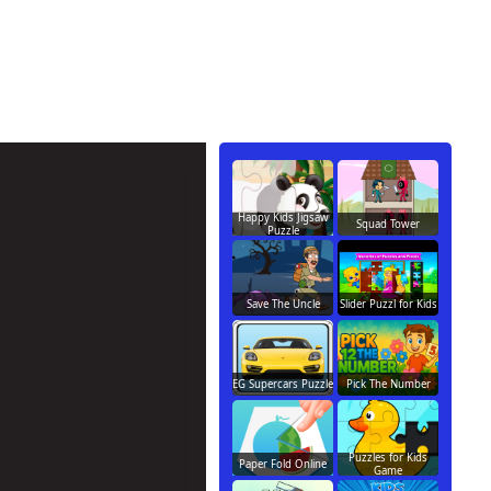
Happy Kids Jigsaw
Squad Tower
Puzzle
Save The Uncle
Slider Puzzl for Kids
EG Supercars Puzzle
Pick The Number
Puzzles for Kids
Paper Fold Online
Game