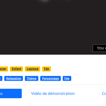
exion
Enfant
Logique
Fée
n
Relaxation
Thème
Personnage
Fée
ns
Vidéo de démonstration
C