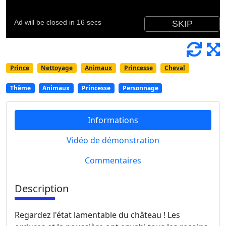
Prince
Nettoyage
Animaux
Princesse
Cheval
Thème
Animaux
Princesse
Personnage
Informations
Vidéo de démonstration
Commentaires
Description
Regardez l'état lamentable du château ! Les