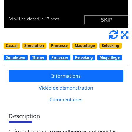
Casual
Simulation
Princesse
Maquillage
Relooking
Simulation
Thème
Princesse
Relooking
Maquillage
Informations
Vidéo de démonstration
Commentaires
Description
Créez votre propre
maquillage
exclusif pour les