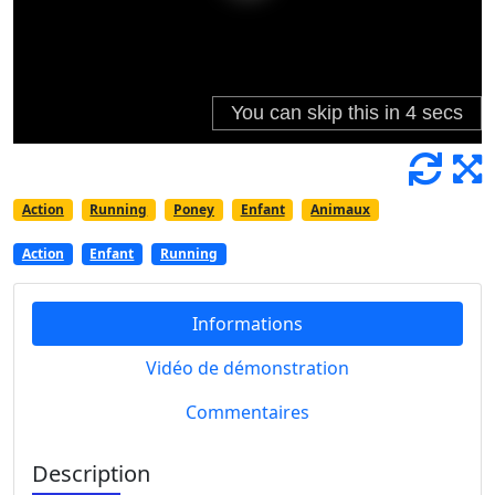
Action
Running
Poney
Enfant
Animaux
Action
Enfant
Running
Informations
Vidéo de démonstration
Commentaires
Description